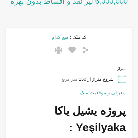
6,000,000 لیر نقد و اقساط بدون بهره
کد ملک :
هیچ کدام
متراژ
شروع متراژ از 150
متر مربع
معرفی و موقعیت ملک
‎پروژه یشیل یاکا
Yeşilyaka :