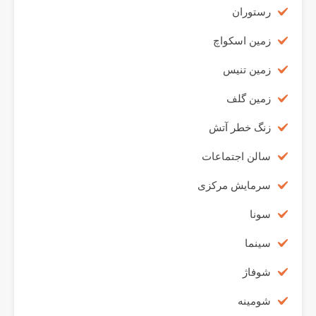
رستوران
زمین اسکواچ
زمین تنیس
زمین گلف
زنگ خطر آتش
سالن اجتماعات
سرمایش مرکزی
سونا
سینما
شوفاژ
شومینه