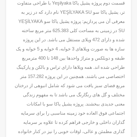
‎قسمت دوم پروژه یشیل یاکا Yeşilyaka با طراحی متفاوت
تر، یشیل یاکا سو YEŞİLYAKA SU نام دارد که در زیر به
معرفی آن می پردازیم: پروژه یشیل یاکا سو YEŞİLYAKA
SU در زمینی به مساحت کلی 625.383 متر مربع ساخته
شده و دارای 472 ویلای مستقل می باشد. در این پروژه
سازه ها به صورت ویلاهای 3 خوابه، 4 خوابه و 5 خوابه و یک
طبقه و دوبلکس و متراژ واحدها بین 148 تا 400 مترمربع
طراحی شده اند. همه ویلاها دارای تراس و بالکن و پارکینگ
اختصاصی می باشند. همچنین در این پروژه 157.282 متر
مربع فضای سبز یافت می شود که شامل انبوهی از درختان
مختلف و گل های رنگارنگ می باشد تا به مفهوم زندگی
معنی جدیدی ببخشند. پروژه یشیل یاکا سو با امکانات
اجتماعی فوق العاده خود زمینه مناسبی را برای سرمایه
گذاران داخلی و خارجی فراهم کرده تا علاوه بر سرمایه
گذاری مطمئن و عالی، اوقات خوبی را نیز در کنار خانواده