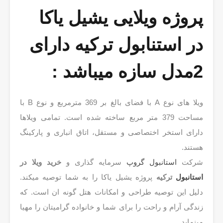
پروژه ویلایی یشیل یاکا
در استنابول ترکیه دارای
2مدل سازه میباشد :
ویلا های نوع A با فضای بالغ بر 369 مترمربع و نوع B با
مساحت 379 متر مربع ساخته شده است. تمامی ویلاها
دارای استخر اختصاصی و مستقل، اتاق انباری و پارکینگ
هستند.
شرکت
استانبول گروپ
سرمایه گذاری و
خرید ویلا در
استانبول
ترکیه
پروژه یشیل یاکا را به شما توصیه میکند.
دلیل این توصیه طراحی و امکانات هتل گونه ان است. که
زندگی آرام و راحت را برای شما و خانواده گرامیتان را مهیا
مینماید.