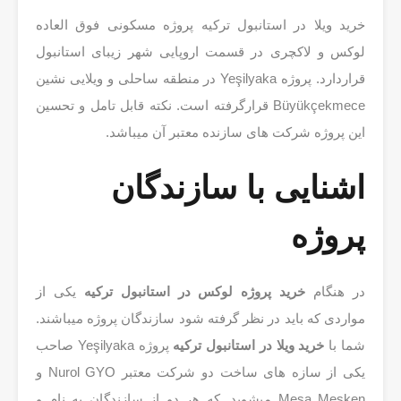
خرید ویلا در استانبول ترکیه پروژه مسکونی فوق العاده
لوکس و لاکچری در قسمت اروپایی شهر زیبای استانبول
قراردارد. پروژه Yeşilyaka در منطقه ساحلی و ویلایی نشین
Büyükçekmece قرارگرفته است. نکته قابل تامل و تحسین
این پروژه شرکت های سازنده معتبر آن میباشد.
اشنایی با سازندگان
پروژه
در هنگام
خرید پروژه لوکس در استانبول ترکیه
یکی از
مواردی که باید در نظر گرفته شود سازندگان پروژه میباشند.
شما با
خرید ویلا در استانبول
ترکیه
پروژه Yeşilyaka صاحب
یکی از سازه های ساخت دو شرکت معتبر Nurol GYO و
Mesa Mesken میشوید. که هر دو از سازندگان به نام و