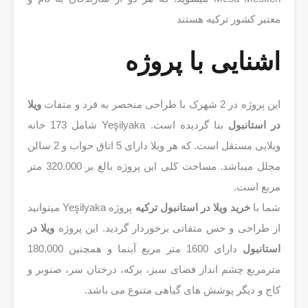
معتبر کشور ترکیه هستند
اشنایی با پروژه
این پروژه در 2 شهرک با طراحی منحصر به فرد و متفات
ویلا
در استانبول
بنا گردیده است. Yeşilyaka شامل 173 خانه
ویلایی مستقل است. که هر ویلا دارای 5 اتاق حواب و 2 سالن
مجلل میباشد. مساحت کلی این پروژه بالغ بر 320.000 متر
مربع است.
شما با
خرید ویلا در استانبول ترکیه
پروژه Yeşilyaka میتوانید
از طراحی و حس متفاتی برخوردار گردید. این پروژه
ویلا در
استانبول
دارای 1600 متر مریع آبنما و همچنین 180.000
مترمربع چشم انداز فضای سبز، برکه، درختان سر، صنوبر و
کاج و دیگر پوشش های گیاهی متنوع می باشد.