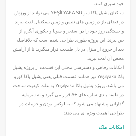
خود سپری کنند.
‎ساکنان یشیل یاکا سو YEŞİLYAKA SU می توانند از ورزش
در فضای باز در زمین های تنیس و زمین بسکتبال لذت ببرند
و خستگی روز خود را در استخر و سونا و جکوزی آبگرم از
بین ببرند. این پروژه طوری طراحی شده است که بلافاصله
بعد از خروج از منزل در دل طبیعت قرار میگیرید تا از آرامش
محض آن لذت ببرید.
‎امکانات رفاهی و دسترسی محلی این قسمت از پروژه یشیل
یاکا Yeşilyaka نیز همانند قسمت قبلی یعنی یشیل یاکا کورو
می باشد. پروژه یشیل یاکا Yeşilyaka به علت کیفیت ساخت
در طبقه بندی سازه های +A قرار می گیرد و به سرمایه
گذارانی پیشنهاد می شود که به لوکس بودن و جزییات در
طراحی اهمیت ویژه ای می دهند
امکانات ملک