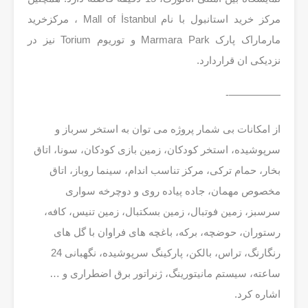
مرکز خرید استانبول با نام Mall of İstanbul ، مرکزخرید
مارماراک پارک Marmara Park و توریوم Torium نیز در
نزدیکی ان قراردارد.
—————-
‎از امکانات بی شمار پروژه می توان به استخر سرباز و
سرپوشیده، استخر کودکان، زمین بازی کودکان، سونا، اتاق
بخار، حمام ترکی، مرکز تناسب اندام، سینما روباز، اتاق
مخصوص مهمان، جاده پیاده روی و دوچرخه سواری
سرسبز، زمین فوتبال، زمین بسکتبال، زمین تنیس، کافه،
رستوران، حوضچه، برکه، باغچه های فراوان با گل های
رنگارنگ، تراس، بالکن، پارکینگ سرپوشیده، نگهبانی 24
ساعته، سیستم مانیتورینگ، ژنراتور برق اضطراری و …
اشاره کرد.