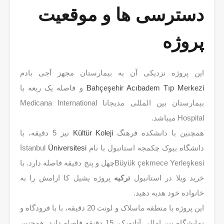
دسترسی ها و موقعیت
پروژه
این پروژه نزدیکی آن به بیمارستان مجهز آجی بادم
Bahçeşehir Acıbadem Tıp Merkezi
و فاصله یک ربعه با
بیمارستان بین المللی مدیجانا Medicana International
Hospital میباشد.
همچنین با دانشکده فرهنگ
Kültür Koleji
نیز 5 دقیقه، با
دانشگاه بیوک چکمجه استانبول با نام İstanbul
Üniversitesi
Büyük çekmece Yerleşkesiچهل و پنج دقیقه فاصله دارد. با
خرید ویلا در استانبول
ترکیه
پروژه یشیل کا ارامش را به
خانواده خود هدیه دهید.
این پروژه با منطقه ماسلاک و لونت 20 دقیقه، با با فرودگاه و
نمایشگاه بین امللی آتاتورک، 15 دقیقه فاصله دارد. همچنین