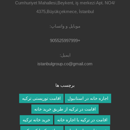
Cumhuriyet Mahallesi,Beykent, iş merkezi Apt. NO4/
4375,Büyükçekmece, İstanbul
موبایل و واتساپ:
+905525997999
ایمیل:
نام
*
istanbulgroup.co@gmail.com
برچسب ها
ایمیل
*
اجاره خانه در استانبول
اقامت توریستی ترکیه
اقامت در ترکیه از طریق خرید خانه
وب‌ سایت
اقامت در ترکیه با اجاره خانه
خرید خانه ترکیه