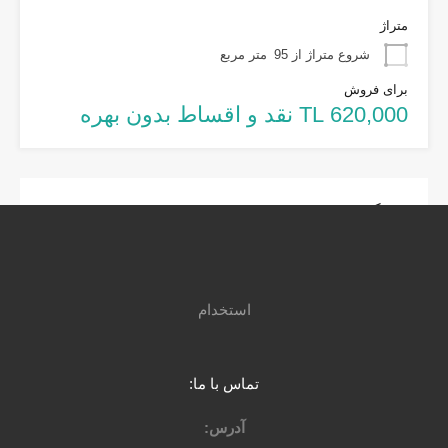
متراژ
شروع متراژ از 95
متر مربع
برای فروش
620,000 TL نقد و اقساط بدون بهره
دیدگاهتان را بنویسید
نشانی ایمیل شما منتشر نخواهد شد.
*
بخش‌های موردنیاز علامت‌گذاری شده‌اند
استخدام
دیدگاه
تماس با ما:
آدرس: