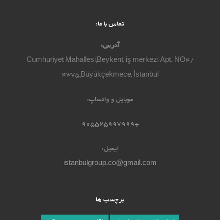
تماس با ما:
آدرس:
Cumhuriyet Mahallesi,Beykent, iş merkezi Apt. NO4/
4375,Büyükçekmece, İstanbul
موبایل و واتساپ:
+905525997999
ایمیل:
istanbulgroup.co@gmail.com
برچسب ها