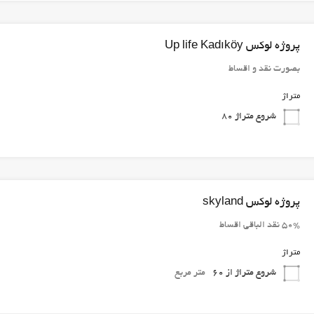
پروژه لوکس Up life Kadıköy
بصورت نقد و اقساط
متراژ
شروع متراژ 80
پروژه لوکس skyland
50% نقد الباقی اقساط
متراژ
شروع متراژ از 60
متر مربع