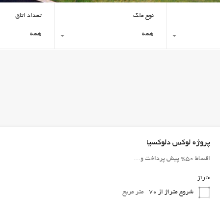
نوع ملک
تعداد اتاق
همه
همه
پروژه لوکس دلوکسیا
اقساط 50% پیش پرداخت و…
متراژ
شروع متراژ از 70
متر مربع