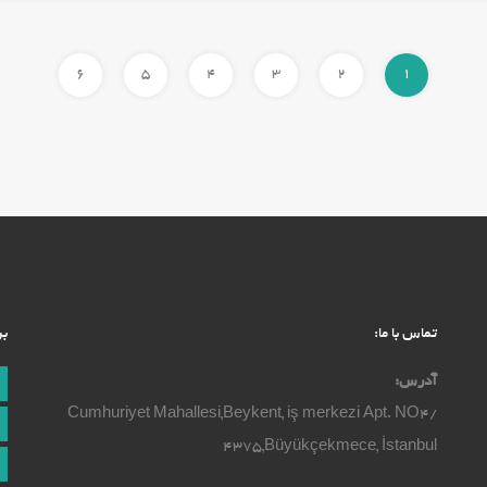
6
5
4
3
2
1
تماس با ما:
بر
آدرس:
Cumhuriyet Mahallesi,Beykent, iş merkezi Apt. NO4/
4375,Büyükçekmece, İstanbul