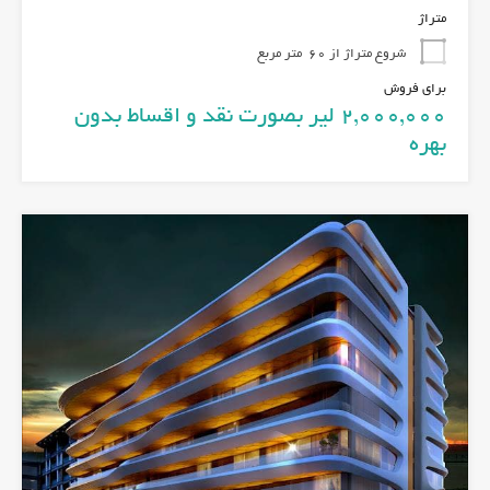
متراژ
شروع متراژ از 60
متر مربع
برای فروش
2,000,000 لیر بصورت نقد و اقساط بدون
بهره