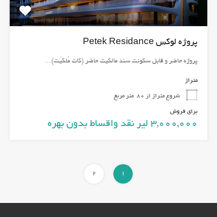
پروژه لوکس Petek Residance
پروژه حاضر و قابل سکونت سند مالکیت حاضر (کات مُلکیَت)…
متراژ
شروع متراژ از 80
متر مربع
برای فروش
3,000,000 لیر نقد واقساط بدون بهره
2
1