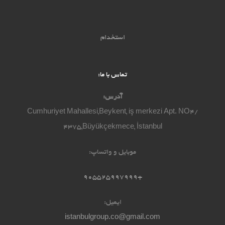
استخدام
تماس با ما:
آدرس:
Cumhuriyet Mahallesi,Beykent, iş merkezi Apt. NO4/
4375,Büyükçekmece, İstanbul
موبایل و واتساپ:
+905525997999
ایمیل:
istanbulgroup.co@gmail.com