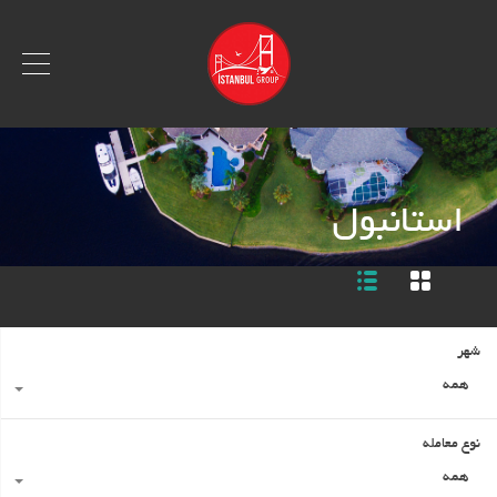
استانبول
شهر
همه
نوع معامله
همه