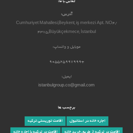
تماس با ما:
آدرس:
Cumhuriyet Mahallesi,Beykent, iş merkezi Apt. NO4/
4375,Büyükçekmece, İstanbul
موبایل و واتساپ:
+905525997999
ایمیل:
istanbulgroup.co@gmail.com
برچسب ها
اجاره خانه در استانبول
اقامت توریستی ترکیه
اقامت در ترکیه از طریق خرید خانه
اقامت در ترکیه با اجاره خانه