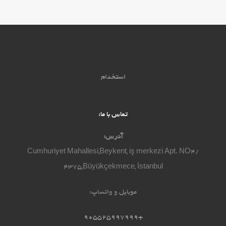
استخدام
تماس با ما:
آدرس:
Cumhuriyet Mahallesi,Beykent, iş merkezi Apt. NO4/
4375,Büyükçekmece, İstanbul
موبایل و واتساپ:
+905525997999