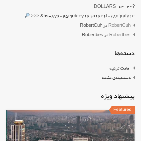
DOLLARS-04-24?
hs=876045e4dcc7921a92e6f028df24f71c& <<<
RobertCuh
در
RobertCuh
Robertbes
در
Robertbes
دسته‌ها
اقامت ترکیه
دسته‌بندی نشده
پیشنهاد ویژه
Featured