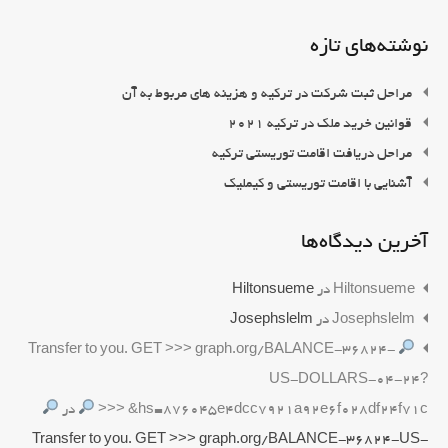
نوشته‌های تازه
مراحل ثبت شرکت در ترکیه و هزینه های مربوط به آن
قوانین خرید ملک در ترکیه 2021
مراحل دریافت اقامت توریستی ترکیه
آشنایی با اقامت توریستی و کیملیک
آخرین دیدگاه‌ها
Hiltonsueme
در
Hiltonsueme
Josephslelm
در
Josephslelm
Transfer to you. GET >>> graph.org/BALANCE-36824-
US-DOLLARS-04-24?
hs=876045e4dcc7921a92e6f028df24f71c& <<<
در
Transfer to you. GET >>> graph.org/BALANCE-36824-US-