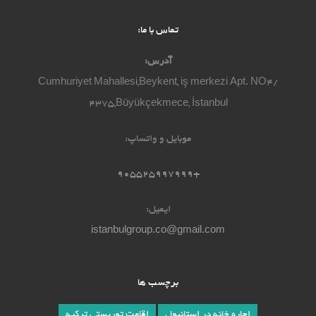
تماس با ما:
آدرس:
Cumhuriyet Mahallesi,Beykent, iş merkezi Apt. NO4/
4375,Büyükçekmece, İstanbul
موبایل و واتساپ:
+905525997999
ایمیل:
istanbulgroup.co@gmail.com
برچسب ها
اجاره خانه در استانبول
اقامت توریستی ترکیه