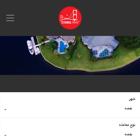
شهر
همه
نوع معامله
همه