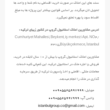
سند های این املاک در صورت خرید اقساطی به نام شما و واحد ها
تحویل تان میگردد. بر اساس قوانین بیشتر این پروژه ها به مبلغ
اقساط سود یا بهره تعلق نمیگیرد.
ادرس مشاورین املاک استانبول گروپ در کشور زیبای ترکیه :
Cumhuriyet Mahallesi, Beykent, iş merkezi Apt. NO4/
4375,Büyükçekmece, İstanbul
مشاورین املاک استانبول گروپ با بیش از 10 سال ثابقه در خرید،
فروش و اجاره ملک در استانبول ترکیه. این کمپانی کلیه خدمات
معاملات ملکی ، اقامتی و اخذ پاسپورت ترکیه از طریق سرمایه
گذاری در ملک را انجام میدهد.
موبایل:
00905525997999
واتس آپ:
00905525997999
ایمیل:
istanbulgroup.co@gmail.com