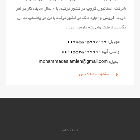
شرکت استانبول گروپ در کشور ترکیه. با 2 سال سابقه کار در امر
خرید، فروش و اجاره ملک در کشور ترکیه با من در واتساپ تماس
بگیرید تا ملک هایی که دارم را در…
موبایل:
00905525997999
واتس آپ:
00905525997999
ایمیل:
mohammadeslamieh@gmail.com
مشاهده املاک من
استخدام