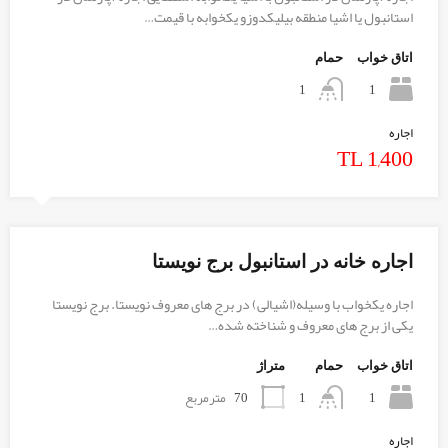
استانبول یا اشیا منطقه بیلیکدوزو یکخوابه با قیمت…
اتاق خواب
حمام
1
1
اجاره
TL 1,400
اجاره خانه در استانبول برج نویستا
اجاره یکخواب با وسیله(اشیالی) در برج های معروف نویستا. برج نویستا
یکی از برج های معروف و شناخته شده…
اتاق خواب
حمام
متراژ
1
70
مترمربع
1
اجاره