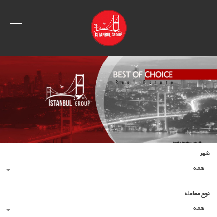
شهر
همه
نوع معامله
همه