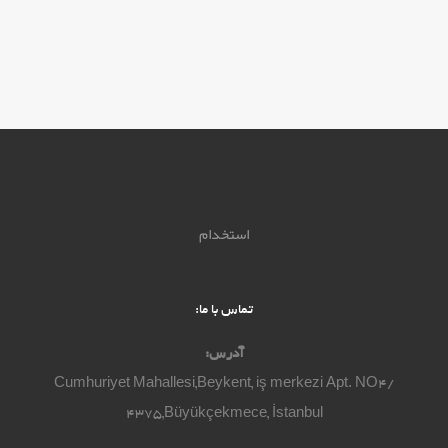
استخدام
تماس با ما:
آدرس:
Cumhuriyet Mahallesi,Beykent, iş merkezi Apt. NO4/
4375,Büyükçekmece, İstanbul