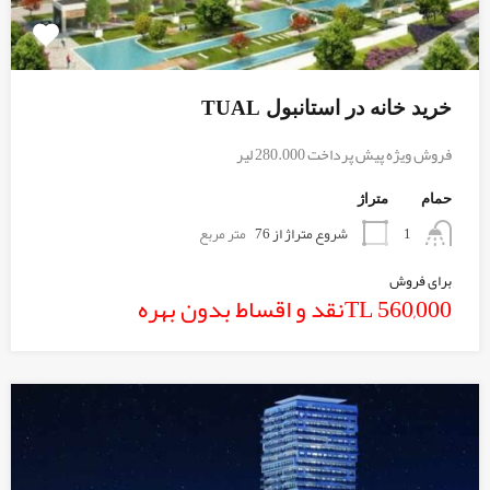
خرید خانه در استانبول TUAL
فروش ویژه پیش پرداخت 280.000 لیر
حمام
متراژ
شروع متراژ از 76
متر مربع
1
برای فروش
560,000 TLنقد و اقساط بدون بهره