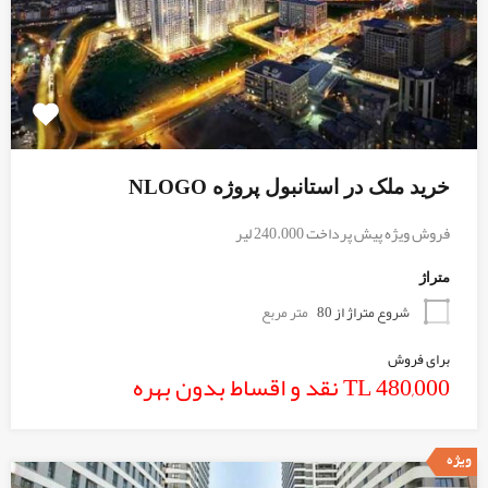
خرید ملک در استانبول پروژه NLOGO
فروش ویژه پیش پرداخت 240.000 لیر
متراژ
شروع متراژ از 80
متر مربع
برای فروش
480,000 TL نقد و اقساط بدون بهره
ویژه