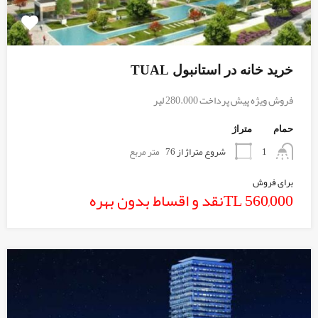
خرید خانه در استانبول TUAL
فروش ویژه پیش پرداخت 280.000 لیر
حمام
متراژ
شروع متراژ از 76
متر مربع
1
برای فروش
560,000 TLنقد و اقساط بدون بهره