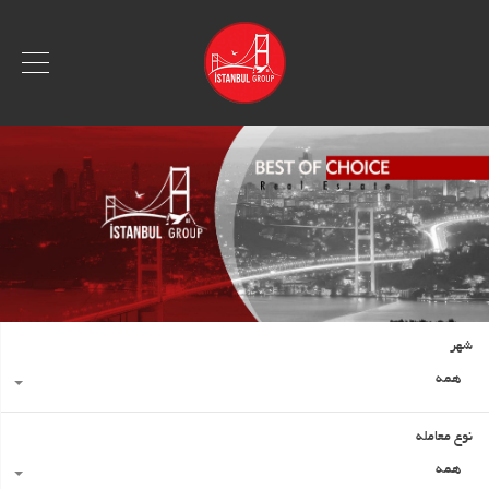
شهر
همه
نوع معامله
همه