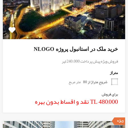
خرید ملک در استانبول پروژه NLOGO
فروش ویژه پیش پرداخت 240.000 لیر
متراژ
شروع متراژ از 80
متر مربع
برای فروش
480,000 TL نقد و اقساط بدون بهره
ویژه