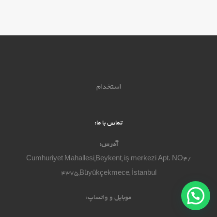
استخدام
تماس با ما:
آدرس:
Cumhuriyet Mahallesi,Beykent, iş merkezi Apt. NO4/
4375,Büyükçekmece, İstanbul
موبایل و واتساپ: